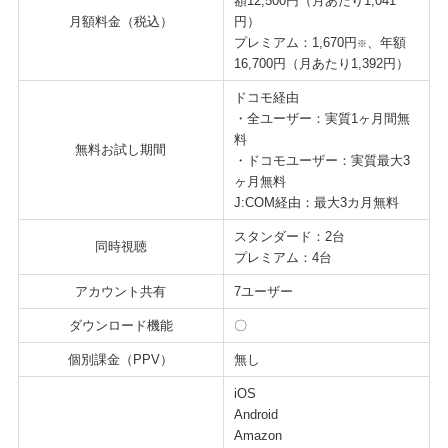
額12,500円（月あたり1,041
月額料金（税込）
円）
プレミアム：1,670円
、年額
※
16,700円（月あたり1,392円）
ドコモ経由
・全ユーザー：実質1ヶ月間無
料
無料お試し期間
・ドコモユーザー：実質最大3
ヶ月無料
J:COM経由：最大3カ月無料
スタンダード：2台
同時視聴
プレミアム：4台
アカウント共有
7ユーザー
ダウンロード機能
〇
個別課金（PPV）
無し
iOS
Android
Amazon