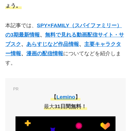
ょう。
本記事では、
SPY×FAMILY（スパイファミリー）
の3期最新情報
、
無料で見れる動画配信サイト・サ
ブスク
、
あらすじなど作品情報
、
主要キャラクタ
ー情報
、
漫画の配信情報
についてなどを紹介しま
す。
PR
【
Lemino
】
最大
31日間無料！