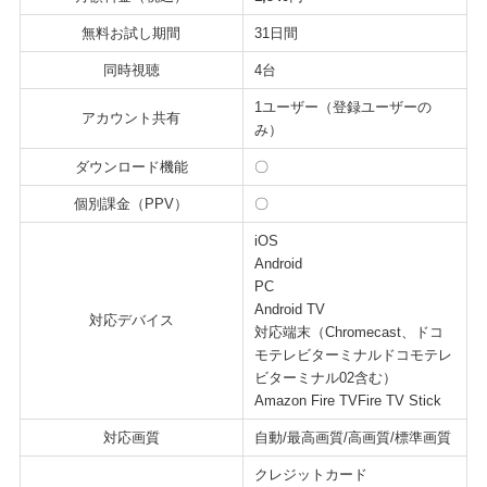
無料お試し期間
31日間
同時視聴
4台
1ユーザー（登録ユーザーの
アカウント共有
み）
ダウンロード機能
〇
個別課金（PPV）
〇
iOS
Android
PC
Android TV
対応デバイス
対応端末（Chromecast、ドコ
モテレビターミナルドコモテレ
ビターミナル02含む）
Amazon Fire TVFire TV Stick
対応画質
自動/最高画質/高画質/標準画質
クレジットカード