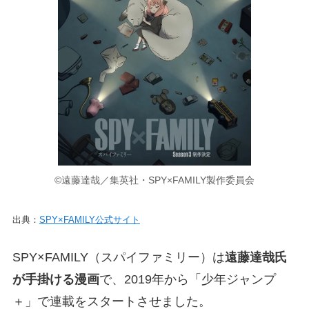
©遠藤達哉／集英社・SPY×FAMILY製作委員会
出典：
SPY×FAMILY公式サイト
SPY×FAMILY（スパイファミリー）は
遠藤達哉氏
が手掛ける漫画
で、2019年から「少年ジャンプ
＋」で連載をスタートさせました。