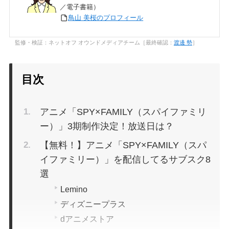
／電子書籍）
鳥山 美桜のプロフィール
監修・検証：ネットオフ オウンドメディアチーム［最終確認：
渡邊 勢
］
目次
アニメ「SPY×FAMILY（スパイファミリ
ー）」3期制作決定！放送日は？
【無料！】アニメ「SPY×FAMILY（スパ
イファミリー）」を配信してるサブスク8
選
Lemino
ディズニープラス
dアニメストア