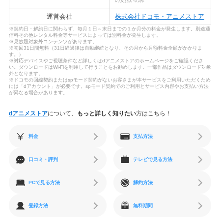
の支払いのみ
運営会社
株式会社ドコモ・アニメストア
※契約日・解約日に関わらず、毎月１日～末日までの１か月分の料金が発生します。別途通
信料その他レンタル料金等サービスによっては別料金が発生します。
※見放題対象外コンテンツがあります。
※初回31日間無料（31日経過後は自動継続となり、その月から月額料金全額がかかりま
す。）
※対応デバイスやご視聴条件など詳しくはdアニメストアのホームページをご確認くださ
い。ダウンロードはWi-Fiを利用して行うことをお勧めします。一部作品はダウンロード対象
外となります。
※ドコモの回線契約またはspモード契約がないお客さまが本サービスをご利用いただくため
には「dアカウント」が必要です。spモード契約でのご利用とサービス内容やお支払い方法
が異なる場合があります。
dアニメストア
について、
もっと詳しく知りたい
方はこちら！
料金
支払方法
口コミ・評判
テレビで見る方法
PCで見る方法
解約方法
登録方法
無料期間