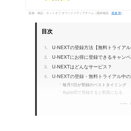
監修・検証：ネットオフ オウンドメディアチーム［最終確認：
渡邊 勢
］
目次
U-NEXTの登録方法【無料トライア
U-NEXTにお得に登録できるキャン
U-NEXTはどんなサービス？
U-NEXTの登録・無料トライアル中
毎月1日が登録のベストタイミング
AppleIDで登録すると割高になる