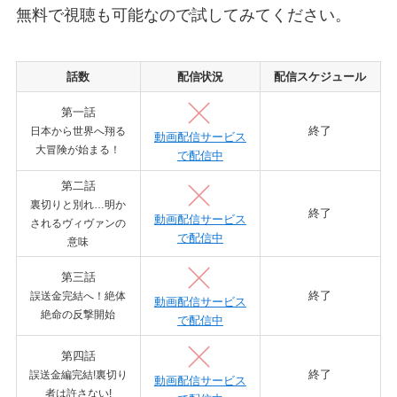
無料で視聴も可能なので試してみてください。
話数
配信状況
配信スケジュール
第一話
終了
日本から世界へ翔る
動画配信サービス
大冒険が始まる！
で配信中
第二話
裏切りと別れ…明か
終了
動画配信サービス
されるヴィヴァンの
で配信中
意味
第三話
終了
誤送金完結へ！絶体
動画配信サービス
絶命の反撃開始
で配信中
第四話
終了
誤送金編完結!裏切り
動画配信サービス
者は許さない!