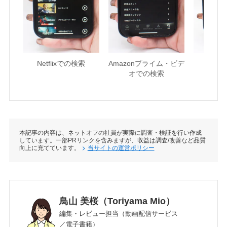
Netflixでの検索
Amazonプライム・ビデ
U-NE
オでの検索
本記事の内容は、ネットオフの社員が実際に調査・検証を行い作成
しています。一部PRリンクを含みますが、収益は調査/改善など品質
向上に充てています。
当サイトの運営ポリシー
鳥山 美桜（Toriyama Mio）
編集・レビュー担当（動画配信サービス
／電子書籍）