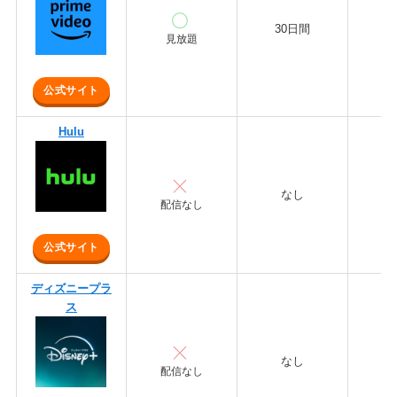
30日間
6
見放題
公式サイト
Hulu
なし
1,
配信なし
公式サイト
ディズニープラ
ス
なし
1,
配信なし