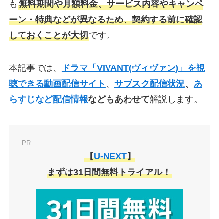
も
無料期間や月額料金、サービス内容やキャンペ
ーン・特典などが異なるため、契約する前に確認
しておくことが大切
です。
本記事では、
ドラマ「VIVANT(ヴィヴァン)」を視
聴できる動画配信サイト
、
サブスク配信状況
、
あ
らすじなど配信情報
などもあわせて
解説します。
PR
【
U-NEXT
】
まずは31日間無料トライアル！