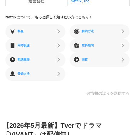
運営会社
Netflix, Inc.
Netflix
について、
もっと詳しく知りたい
方はこちら！
料金
解約方法
同時視聴
無料期間
視聴履歴
画質
登録方法
情報の誤りを送信する
【2026年5月最新】Tverでドラマ
「VIVANT」は配信無し