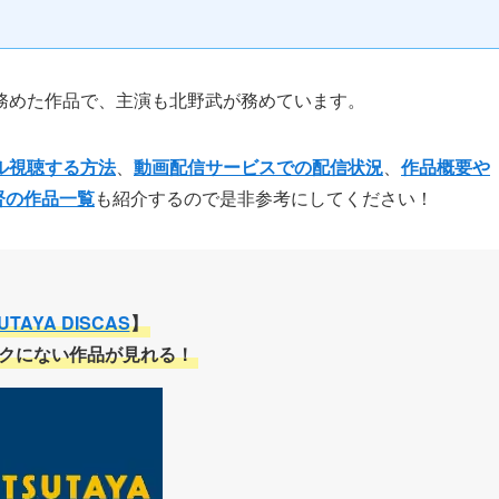
務めた作品で、主演も北野武が務めています。
ル視聴する方法
、
動画配信サービスでの配信状況
、
作品概要や
監督の作品一覧
も紹介するので是非参考にしてください！
UTAYA DISCAS
】
クにない作品が見れる！