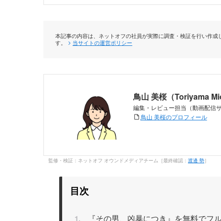
本記事の内容は、ネットオフの社員が実際に調査・検証を行い作成し
す。
当サイトの運営ポリシー
鳥山 美桜（Toriyama M
編集・レビュー担当（動画配信
鳥山 美桜のプロフィール
監修・検証：ネットオフ オウンドメディアチーム［最終確認：
渡邊 勢
］
目次
『その男、凶暴につき』を無料でフル視聴