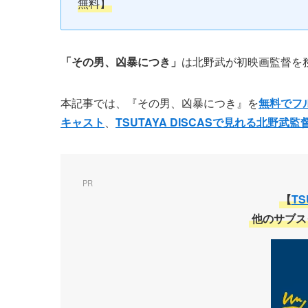
無料】
「
その男、凶暴につき
」
は北野武が初映画監督を
本記事では、『その男、凶暴につき』を
無料でフ
キャスト
、
TSUTAYA DISCASで見れる北野武
PR
【
TS
他のサブス