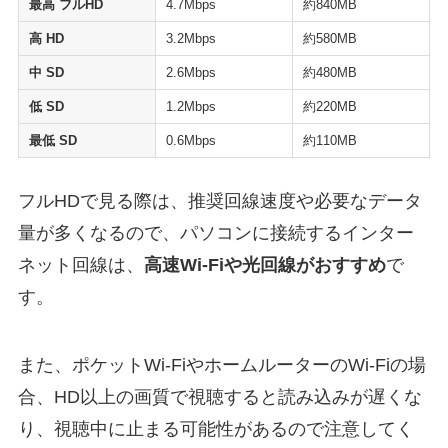
最高 フルHD
4.7Mbps
約840MB
高 HD
3.2Mbps
約580MB
中 SD
2.6Mbps
約480MB
低 SD
1.2Mbps
約220MB
最低 SD
0.6Mbps
約110MB
フルHDで見る際は、推奨回線速度や必要なデータ
量が多くなるので、パソコンに接続するインター
ネット回線は、
高速Wi-Fiや光回線がおすすめ
で
す。
また、ポケットWi-FiやホームルーターのWi-Fiの場
合、HD以上の画質で視聴すると読み込みが遅くな
り、視聴中に止まる可能性があるので注意してく