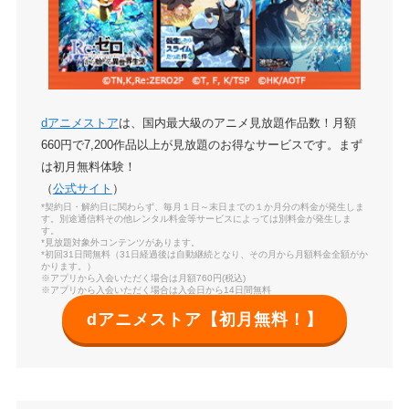
dアニメストア
は、国内最大級のアニメ見放題作品数！月額
660円で7,200作品以上が見放題のお得なサービスです。まず
は初月無料体験！
（
公式サイト
）
*契約日・解約日に関わらず、毎月１日～末日までの１か月分の料金が発生しま
す。別途通信料その他レンタル料金等サービスによっては別料金が発生しま
す。
*見放題対象外コンテンツがあります。
*初回31日間無料（31日経過後は自動継続となり、その月から月額料金全額がか
かります。）
※アプリから入会いただく場合は月額760円(税込)
※アプリから入会いただく場合は入会日から14日間無料
dアニメストア【初月無料！】