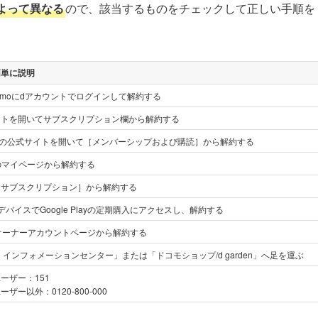
よって異なる
ので、該当するものをチェックして正しい手順を
簡単に説明
ocomoにdアカウントでログインして解約する
イトを開いてサブスクリプション欄から解約する
onの公式サイトを開いて［メンバーシップおよび購読］から解約する
Mのマイページから解約する
［サブスクリプション］から解約する
idデバイスでGoogle Playの定期購入にアクセスし、解約する
のオーナーアカウントページから解約する
 インフォメーションセンター」または「ドコモショップ/d garden」へ足を運ぶ
ーザー：151
ザー以外：0120-800-000