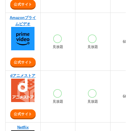
公式サイト
Amazonプライ
ムビデオ
600
見放題
見放題
公式サイト
dアニメストア
660
見放題
見放題
公式サイト
Netflix