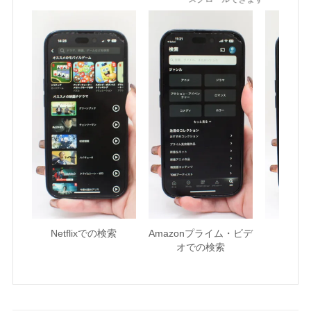
Netflixでの検索
Amazonプライム・ビデ
U-NE
オでの検索