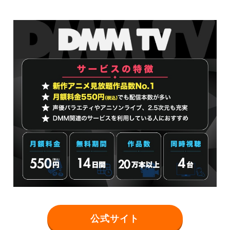
公式サイト