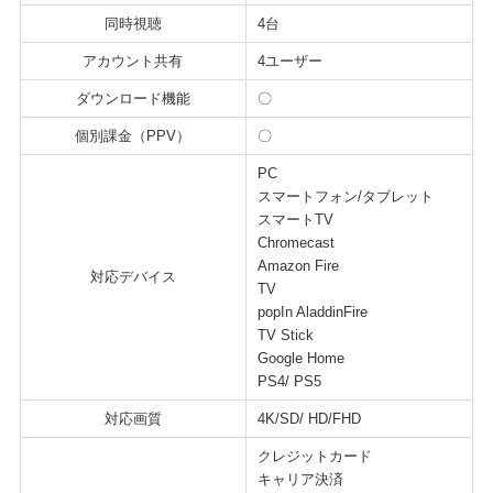
同時視聴
4台
アカウント共有
4ユーザー
ダウンロード機能
〇
個別課金（PPV）
〇
PC
スマートフォン/タブレット
スマートTV
Chromecast
Amazon Fire
対応デバイス
TV
popIn AladdinFire
TV Stick
Google Home
PS4/ PS5
対応画質
4K/SD/ HD/FHD
クレジットカード
キャリア決済