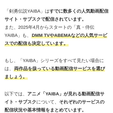
「剣勇伝説YAIBA」は
すでに数多くの人気動画配信
サイト・サブスクで配信されています。
また、2025年4月からスタートの「真・侍伝
YAIBA」も、
DMM TVやABEMAなどの人気サービ
スでの配信も決定しています。
もし、「YAIBA」シリーズをすべて見たい場合に
は、
両作品を扱っている動画配信サービスを選び
ましょう。
以下では、
アニメ「YAIBA」が見れる動画配信サ
イト・サブスク
について、
それぞれのサービスの
配信状況や基本情報をまとめています。