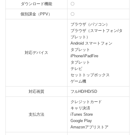
ダウンロード機能
〇
個別課金（PPV）
〇
ブラウザ（パソコン）
ブラウザ（スマートフォン/タ
ブレット）
Android スマートフォン
タブレット
対応デバイス
iPhone/iPadFire
タブレット
テレビ
セットトップボックス
ゲーム機
対応画質
フルHD/HD/SD
クレジットカード
キャリ決済
支払方法
iTunes Store
Google Play
Amazonアプリストア