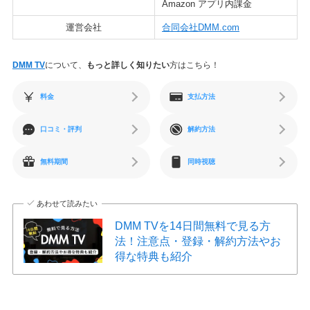
Amazon アプリ内課金
運営会社
合同会社DMM.com
DMM TV
について、
もっと詳しく知りたい
方はこちら！
料金
支払方法
口コミ・評判
解約方法
無料期間
同時視聴
あわせて読みたい
DMM TVを14日間無料で見る方
法！注意点・登録・解約方法やお
得な特典も紹介