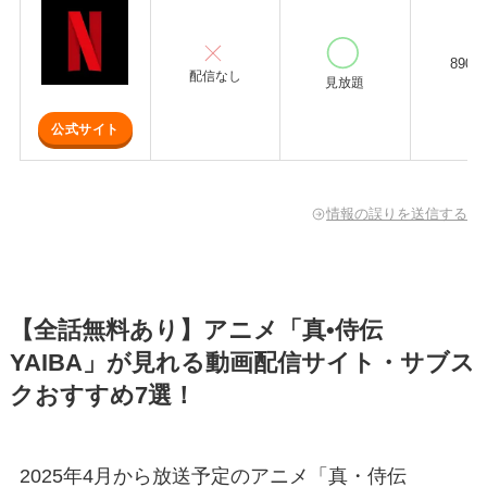
890
配信なし
見放題
公式サイト
情報の誤りを送信する
【全話無料あり】アニメ「真•侍伝
YAIBA」が見れる動画配信サイト・サブス
クおすすめ7選！
2025年4月から放送予定のアニメ「真・侍伝