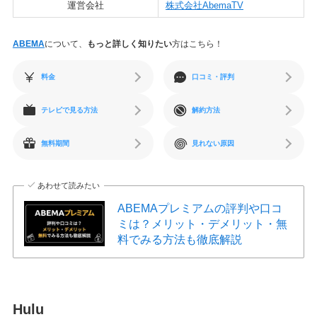
運営会社
株式会社AbemaTV
ABEMA
について、
もっと詳しく知りたい
方はこちら！
料金
口コミ・評判
テレビで見る方法
解約方法
無料期間
見れない原因
あわせて読みたい
ABEMAプレミアムの評判や口コ
ミは？メリット・デメリット・無
料でみる方法も徹底解説
Hulu