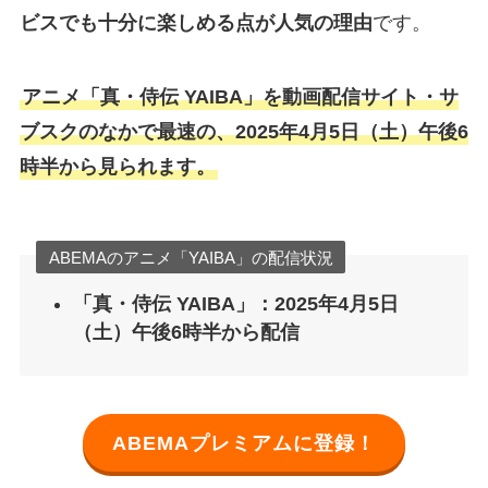
ビスでも十分に楽しめる点が人気の理由
です。
アニメ「真・侍伝 YAIBA」を動画配信サイト・サ
ブスクのなかで最速の、2025年4月5日（土）午後6
時半から見られます。
ABEMAのアニメ「YAIBA」の配信状況
「真・侍伝 YAIBA」：2025年4月5日
（土）午後6時半から配信
ABEMAプレミアムに登録！