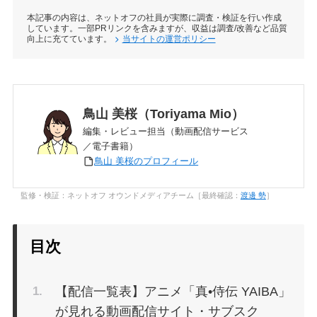
本記事の内容は、ネットオフの社員が実際に調査・検証を行い作成
しています。一部PRリンクを含みますが、収益は調査/改善など品質
向上に充てています。
当サイトの運営ポリシー
鳥山 美桜（Toriyama Mio）
編集・レビュー担当（動画配信サービス
／電子書籍）
鳥山 美桜のプロフィール
監修・検証：ネットオフ オウンドメディアチーム［最終確認：
渡邊 勢
］
目次
【配信一覧表】アニメ「真•侍伝 YAIBA」
が見れる動画配信サイト・サブスク