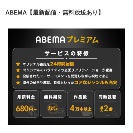
ABEMA【最新配信・無料放送あり】