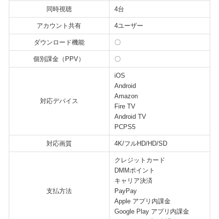
同時視聴
4台
アカウント共有
4ユーザー
ダウンロード機能
〇
個別課金（PPV）
〇
iOS
Android
Amazon
対応デバイス
Fire TV
Android TV
PCPS5
対応画質
4K/フルHD/HD/SD
クレジットカード
DMMポイント
キャリア決済
支払方法
PayPay
Apple アプリ内課金
Google Play アプリ内課金