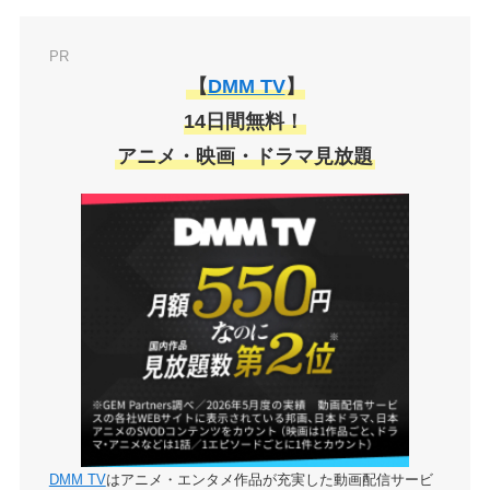
PR
【
DMM TV
】
14日間無料！
アニメ・映画・ドラマ見放題
DMM TV
はアニメ・エンタメ作品が充実した動画配信サービ