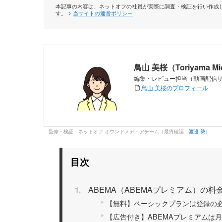
本記事の内容は、ネットオフの社員が実際に調査・検証を行い作成し
す。
当サイトの運営ポリシー
鳥山 美桜（Toriyama M
編集・レビュー担当（動画配信
鳥山 美桜のプロフィール
監修・検証：ネットオフ オウンドメディアチーム［最終確認：
渡邊 勢
］
目次
ABEMA（ABEMAプレミアム）の
【無料】ベーシックプランは登録の
【広告付き】ABEMAプレミアムは月