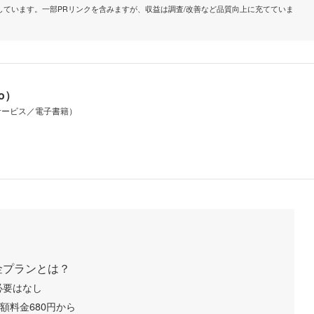
ています。一部PRリンクを含みますが、収益は調査/改善など品質向上に充てていま
io）
サービス／電子書籍）
料金プランとは？
必要はなし
額料金680円から