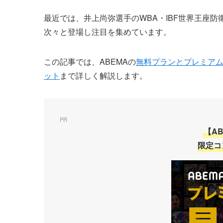
最近では、井上尚弥選手のWBA・IBF世界王座
次々と登場し注目を集めています。
この記事では、ABEMAの
無料プランとプレミア
ット
まで詳しく解説します。
PR
【A
限定コ