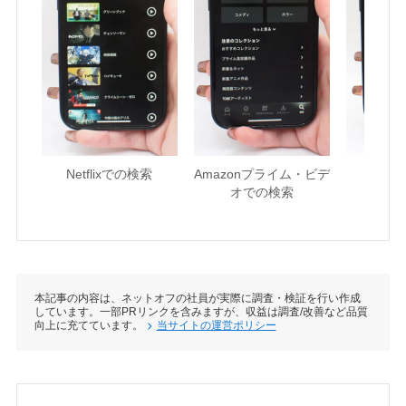
Netflixでの検索
Amazonプライム・ビデ
U-NE
オでの検索
本記事の内容は、ネットオフの社員が実際に調査・検証を行い作成
しています。一部PRリンクを含みますが、収益は調査/改善など品質
向上に充てています。
当サイトの運営ポリシー