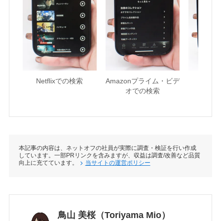
Netflixでの検索
Amazonプライム・ビデ
U-NE
オでの検索
本記事の内容は、ネットオフの社員が実際に調査・検証を行い作成
しています。一部PRリンクを含みますが、収益は調査/改善など品質
向上に充てています。
当サイトの運営ポリシー
鳥山 美桜（Toriyama Mio）