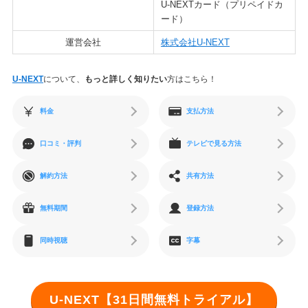
U-NEXTカード（プリペイドカ
ード）
運営会社
株式会社U-NEXT
U-NEXT
について、
もっと詳しく知りたい
方はこちら！
料金
支払方法
口コミ・評判
テレビで見る方法
解約方法
共有方法
無料期間
登録方法
同時視聴
字幕
U-NEXT【31日間無料トライアル】