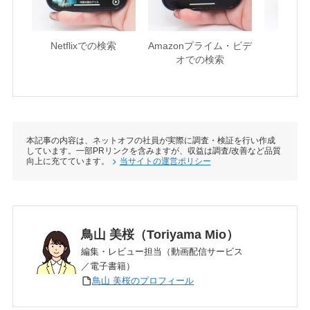
Netflixでの検索
Amazonプライム・ビデ
U-NE
オでの検索
本記事の内容は、ネットオフの社員が実際に調査・検証を行い作成
しています。一部PRリンクを含みますが、収益は調査/改善など品質
向上に充てています。
当サイトの運営ポリシー
鳥山 美桜（Toriyama Mio）
編集・レビュー担当（動画配信サービス
／電子書籍）
鳥山 美桜のプロフィール