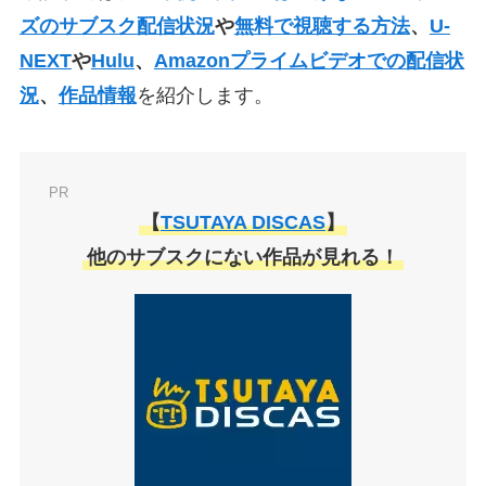
ズのサブスク配信状況
や
無料で視聴する方法
、
U-
NEXT
や
Hulu
、
Amazonプライムビデオでの配信状
況
、
作品情報
を紹介します。
PR
【
TSUTAYA DISCAS
】
他のサブスクにない作品が見れる！