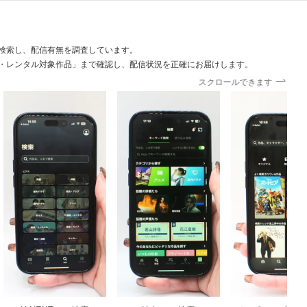
検索し、配信有無を調査しています。
・レンタル対象作品」まで確認し、配信状況を正確にお届けします。
スクロールできます