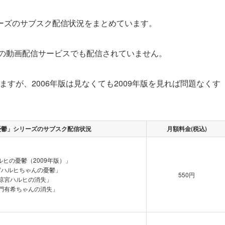
ーズのサブスク配信状況をまとめています。
この動画配信サービスでも配信されていません。
できますが、2006年版は見なくても2009年版を見れば問題なくす
憂鬱」シリーズのサブスク配信状況
月額料金(税込)
ヒの憂鬱（2009年版）」
宮ハルヒちゃんの憂鬱」
550円
涼宮ハルヒの消失」
門有希ちゃんの消失」