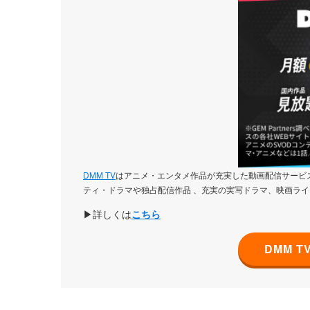
DMM TV
はアニメ・エンタメ作品が充実した動画配信サービス
ティ・ドラマや独占配信作品 、充実の実写ドラマ、映画ライ
▶詳しくは
こちら
DMM 