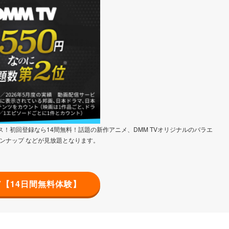
！初回登録なら14間無料！話題の新作アニメ、DMM TVオリジナルのバラエ
ンナップ などが見放題となります。
TV【14日間無料体験】