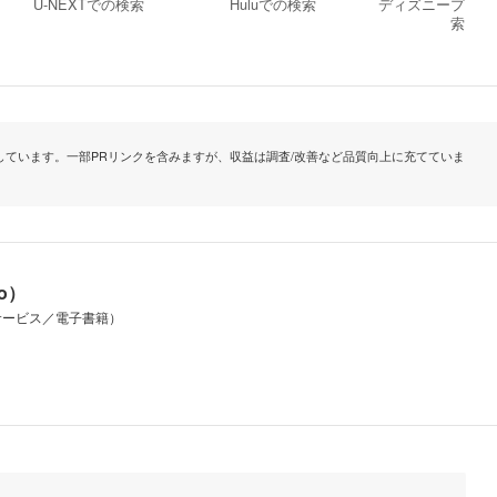
U-NEXTでの検索
Huluでの検索
ディズニープラス
索
ています。一部PRリンクを含みますが、収益は調査/改善など品質向上に充てていま
io）
サービス／電子書籍）