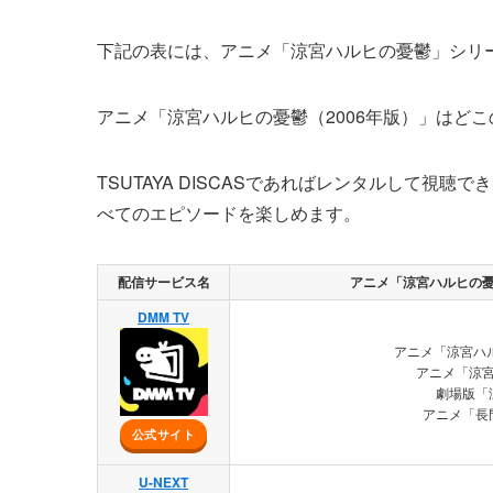
下記の表には、アニメ「涼宮ハルヒの憂鬱」シリ
アニメ「涼宮ハルヒの憂鬱（2006年版）」はど
TSUTAYA DISCASであればレンタルして視聴
べてのエピソードを楽しめます。
配信サービス名
アニメ「涼宮ハルヒの
DMM TV
アニメ「涼宮ハル
アニメ「涼
劇場版「
アニメ「長
公式サイト
U-NEXT