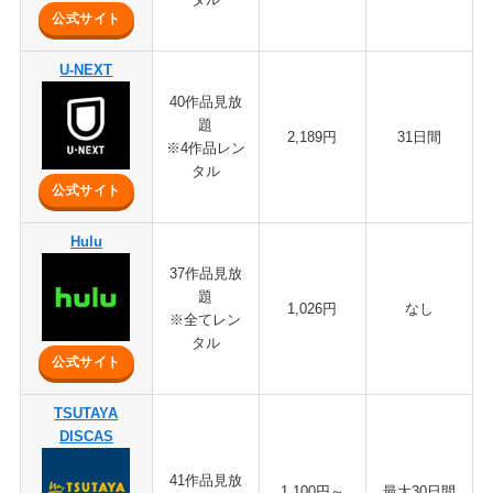
公式サイト
U-NEXT
40作品見放
題
2,189円
31日間
※4作品レン
タル
公式サイト
Hulu
37作品見放
題
1,026円
なし
※全てレン
タル
公式サイト
TSUTAYA
DISCAS
41作品見放
1,100円～
最大30日間