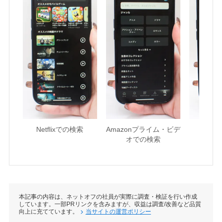
Netflixでの検索
Amazonプライム・ビデ
U-NE
オでの検索
本記事の内容は、ネットオフの社員が実際に調査・検証を行い作成
しています。一部PRリンクを含みますが、収益は調査/改善など品質
向上に充てています。
当サイトの運営ポリシー