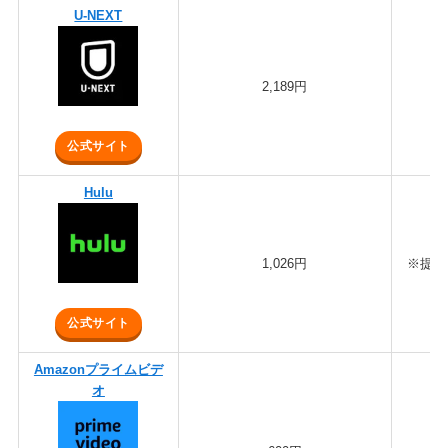
U-NEXT
2,189円
公式サイト
Hulu
1,026円
※提携
公式サイト
Amazonプライムビデ
オ