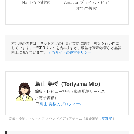
Netflixでの検索
Amazonプライム・ビデ
U-NE
オでの検索
本記事の内容は、ネットオフの社員が実際に調査・検証を行い作成
しています。一部PRリンクを含みますが、収益は調査/改善など品質
向上に充てています。
当サイトの運営ポリシー
鳥山 美桜（Toriyama Mio）
編集・レビュー担当（動画配信サービス
／電子書籍）
鳥山 美桜のプロフィール
監修・検証：ネットオフ オウンドメディアチーム［最終確認：
渡邊 勢
］