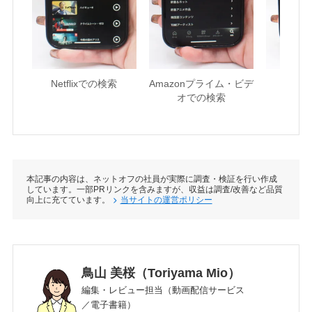
Netflixでの検索
Amazonプライム・ビデ
U-NE
オでの検索
本記事の内容は、ネットオフの社員が実際に調査・検証を行い作成
しています。一部PRリンクを含みますが、収益は調査/改善など品質
向上に充てています。
当サイトの運営ポリシー
鳥山 美桜（Toriyama Mio）
編集・レビュー担当（動画配信サービス
／電子書籍）