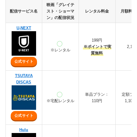
映画「グレイテ
配信サービス名
スト・ショーマ
レンタル料金
月額料金
ン」の配信状況
U-NEXT
199円
※ポイントで実
2,18
※レンタル
質無料
公式サイト
TSUTAYA
DISCAS
単品プラン：
定額プ
※宅配レンタル
110円
1,10
公式サイト
Hulu