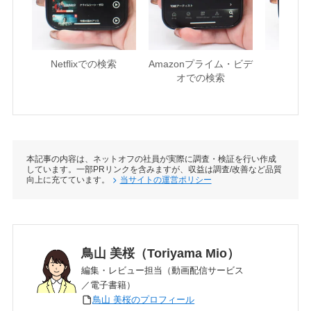
Netflixでの検索
Amazonプライム・ビデ
U-NE
オでの検索
本記事の内容は、ネットオフの社員が実際に調査・検証を行い作成
しています。一部PRリンクを含みますが、収益は調査/改善など品質
向上に充てています。
当サイトの運営ポリシー
鳥山 美桜（Toriyama Mio）
編集・レビュー担当（動画配信サービス
／電子書籍）
鳥山 美桜のプロフィール