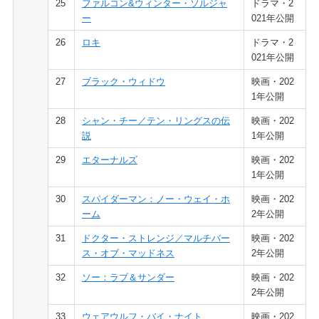
25
ファルコン&ウィンター・ソルジャ
ドラマ・2
ー
021年公開
26
ロキ
ドラマ・2
021年公開
27
ブラック・ウィドウ
映画・202
1年公開
28
シャン・チー／テン・リングスの伝
映画・202
説
1年公開
29
エターナルズ
映画・202
1年公開
30
スパイダーマン：ノー・ウェイ・ホ
映画・202
ーム
2年公開
31
ドクター・ストレンジ／マルチバー
映画・202
ス・オブ・マッドネス
2年公開
32
ソー：ラブ＆サンダー
映画・202
2年公開
33
ウェアウルフ・バイ・ナイト
映画・202