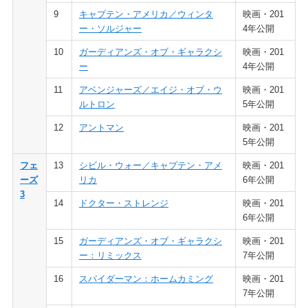
9
キャプテン・アメリカ／ウィンタ
映画・201
ー・ソルジャー
4年公開
10
ガーディアンズ・オブ・ギャラクシ
映画・201
ー
4年公開
11
アベンジャーズ／エイジ・オブ・ウ
映画・201
ルトロン
5年公開
12
アントマン
映画・201
5年公開
フェ
13
シビル・ウォー／キャプテン・アメ
映画・201
ーズ
リカ
6年公開
3
14
ドクター・ストレンジ
映画・201
6年公開
15
ガーディアンズ・オブ・ギャラクシ
映画・201
ー：リミックス
7年公開
16
スパイダーマン：ホームカミング
映画・201
7年公開