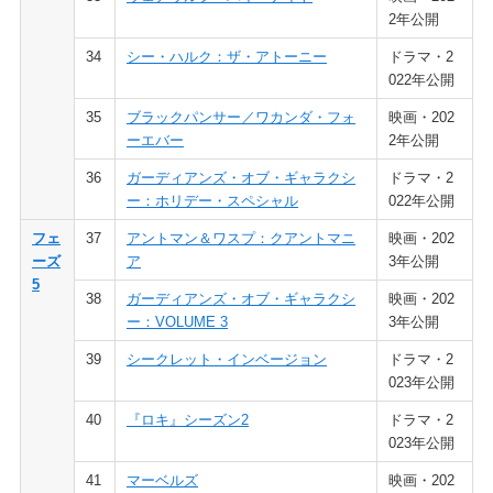
2年公開
34
シー・ハルク：ザ・アトーニー
ドラマ・2
022年公開
35
ブラックパンサー／ワカンダ・フォ
映画・202
ーエバー
2年公開
36
ガーディアンズ・オブ・ギャラクシ
ドラマ・2
ー：ホリデー・スペシャル
022年公開
フェ
37
アントマン＆ワスプ：クアントマニ
映画・202
ーズ
ア
3年公開
5
38
ガーディアンズ・オブ・ギャラクシ
映画・202
ー：VOLUME 3
3年公開
39
シークレット・インベージョン
ドラマ・2
023年公開
40
『ロキ』シーズン2
ドラマ・2
023年公開
41
マーベルズ
映画・202