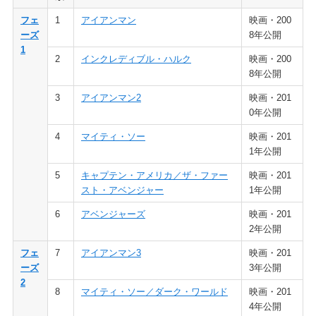
フェ
1
アイアンマン
映画・200
ーズ
8年公開
1
2
インクレディブル・ハルク
映画・200
8年公開
3
アイアンマン2
映画・201
0年公開
4
マイティ・ソー
映画・201
1年公開
5
キャプテン・アメリカ／ザ・ファー
映画・201
スト・アベンジャー
1年公開
6
アベンジャーズ
映画・201
2年公開
フェ
7
アイアンマン3
映画・201
ーズ
3年公開
2
8
マイティ・ソー／ダーク・ワールド
映画・201
4年公開