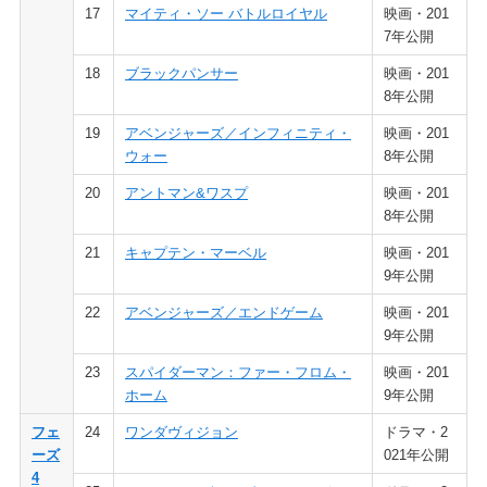
17
マイティ・ソー バトルロイヤル
映画・201
7年公開
18
ブラックパンサー
映画・201
8年公開
19
アベンジャーズ／インフィニティ・
映画・201
ウォー
8年公開
20
アントマン&ワスプ
映画・201
8年公開
21
キャプテン・マーベル
映画・201
9年公開
22
アベンジャーズ／エンドゲーム
映画・201
9年公開
23
スパイダーマン：ファー・フロム・
映画・201
ホーム
9年公開
フェ
24
ワンダヴィジョン
ドラマ・2
ーズ
021年公開
4