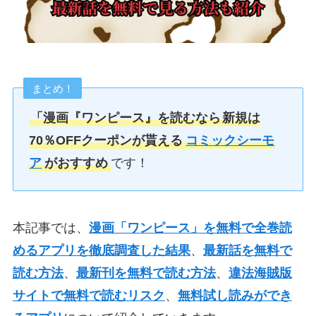
まとめ！
「漫画『ワンピース』を読むなら
新規は
70％OFFクーポンが貰える
コミックシーモ
ア
がおすすめ
です！
本記事では、
漫画「ワンピース」を無料で全巻読
めるアプリを徹底調査した結果
、
最新話を無料で
読む方法
、
最新刊を無料で読む方法
、
違法海賊版
サイトで無料で読むリスク
、
無料試し読みができ