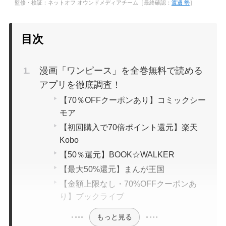
監修・検証：ネットオフ オウンドメディアチーム［最終確認：
渡邊 勢
］
購入のしやすさ
目次
漫画「ワンピース」を全巻無料で読める
アプリを徹底調査！
サービスの使いやすさ
【70％OFFクーポンあり】コミックシー
モア
【初回購入で70倍ポイント還元】楽天
Kobo
【50％還元】BOOK☆WALKER
【最大50%還元】まんが王国
【金額上限なし・70%OFFクーポンあ
り】ブックライブ
もっと見る