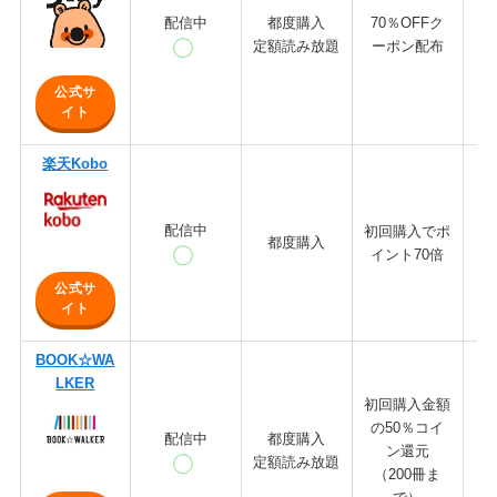
配信中
都度購入
70％OFFク
定額読み放題
ーポン配布
公式サ
イト
楽天Kobo
配信中
初回購入でポ
都度購入
イント70倍
公式サ
イト
BOOK☆WA
LKER
初回購入金額
の50％コイ
配信中
都度購入
ン還元
定額読み放題
（200冊ま