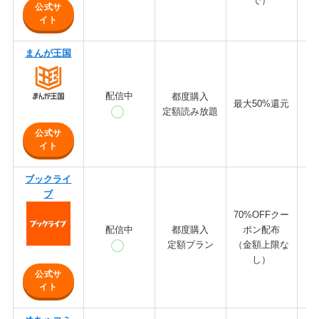
で）
公式サ
イト
まんが王国
配信中
都度購入
最大50%還元
定額読み放題
公式サ
イト
ブックライ
ブ
70%OFFクー
配信中
都度購入
ポン配布
定額プラン
（金額上限な
し）
公式サ
イト