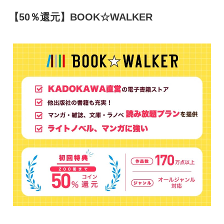
【50％還元】BOOK☆WALKER