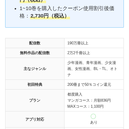
1~10巻を購入したクーポン使用割引後価
格：
2,730円（税込）
配信数
190万冊以上
無料作品の配信数
2万2千冊以上
少年漫画、青年漫画、少女漫
主なジャンル
画、女性漫画、BL・TL、オト
ナ
初回特典
200冊まで50％コイン還元
都度購入
プラン
マンガコース：月額836円
MAXコース：1,100円
アプリ対応
あり