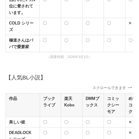
位に脅されて
います。
COLD シリー
〇
〇
〇
〇
✕
ズ
極道さんはパ
〇
〇
〇
〇
〇
パで愛妻家
（調査時期：2026年3月1日）
【人気BL小説】
スクロールできます
作品
ブック
楽天
DMMブ
コミッ
めち
ライブ
Kobo
ックス
クシー
コミ
モア
ク
美しい彼
〇
〇
〇
〇
✕
DEADLOCK
〇
〇
〇
〇
✕