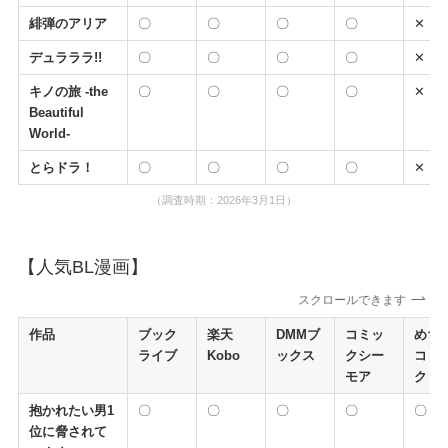
緋弾のアリア
〇
〇
〇
〇
✕
デュラララ!!
〇
〇
〇
〇
✕
キノの旅 -the
〇
〇
〇
〇
✕
Beautiful
World-
とらドラ！
〇
〇
〇
〇
✕
（調査時期：2026年3月1日）
【人気BL漫画】
スクロールできます
作品
ブック
楽天
DMMブ
コミッ
めち
ライブ
Kobo
ックス
クシー
コミ
モア
ク
抱かれたい男1
〇
〇
〇
〇
〇
位に脅されて