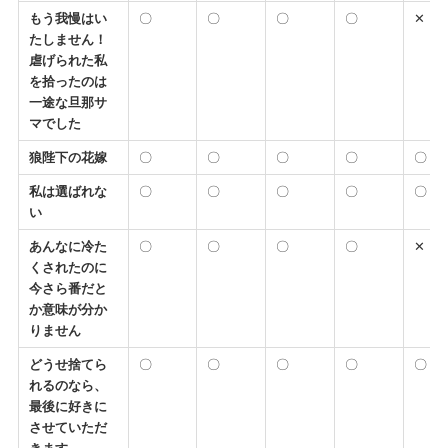
もう我慢はい
〇
〇
〇
〇
✕
たしません！
虐げられた私
を拾ったのは
一途な旦那サ
マでした
狼陛下の花嫁
〇
〇
〇
〇
〇
私は選ばれな
〇
〇
〇
〇
〇
い
あんなに冷た
〇
〇
〇
〇
✕
くされたのに
今さら番だと
か意味が分か
りません
どうせ捨てら
〇
〇
〇
〇
〇
れるのなら、
最後に好きに
させていただ