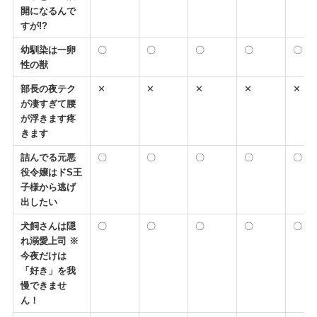
開になるんで
すが!?
幼馴染は一卵
〇
〇
〇
〇
〇
性の獣
部長の夜テク
✕
✕
✕
✕
✕
が凄すぎて腰
が浮きます疼
きます
詰んでる元悪
〇
〇
〇
〇
〇
役令嬢はドS王
子様から逃げ
出したい
犬飼さんは隠
〇
〇
〇
〇
〇
れ溺愛上司 ※
今夜だけは
「好き」を我
慢できませ
ん！