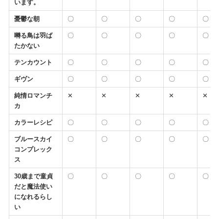
います。
憂鬱な朝
〇
〇
〇
〇
〇
囀る鳥は羽ば
〇
〇
〇
〇
〇
たかない
テンカウント
〇
〇
〇
〇
〇
ギヴン
〇
〇
〇
〇
〇
純情ロマンチ
✕
✕
✕
✕
✕
カ
カラーレシピ
〇
〇
〇
〇
〇
ブルースカイ
〇
〇
〇
〇
〇
コンプレック
ス
30歳まで童貞
〇
〇
〇
〇
〇
だと魔法使い
になれるらし
い