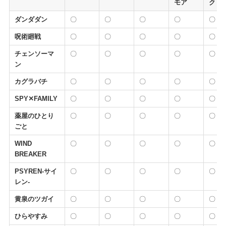
モア
ク
ダンダダン
〇
〇
〇
〇
〇
呪術廻戦
〇
〇
〇
〇
〇
チェンソーマ
〇
〇
〇
〇
〇
ン
カグラバチ
〇
〇
〇
〇
〇
SPY✕FAMILY
〇
〇
〇
〇
〇
薬屋のひとり
〇
〇
〇
〇
〇
ごと
WIND
〇
〇
〇
〇
〇
BREAKER
PSYREN-サイ
〇
〇
〇
〇
〇
レン-
黄泉のツガイ
〇
〇
〇
〇
〇
ひらやすみ
〇
〇
〇
〇
〇