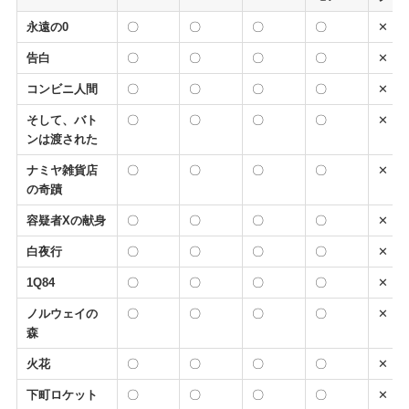
永遠の0
〇
〇
〇
〇
✕
告白
〇
〇
〇
〇
✕
コンビニ人間
〇
〇
〇
〇
✕
そして、バト
〇
〇
〇
〇
✕
ンは渡された
ナミヤ雑貨店
〇
〇
〇
〇
✕
の奇蹟
容疑者Xの献身
〇
〇
〇
〇
✕
白夜行
〇
〇
〇
〇
✕
1Q84
〇
〇
〇
〇
✕
ノルウェイの
〇
〇
〇
〇
✕
森
火花
〇
〇
〇
〇
✕
下町ロケット
〇
〇
〇
〇
✕