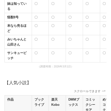
妹は知ってい
〇
〇
〇
〇
〇
る
怪獣8号
〇
〇
〇
〇
〇
本なら売るほ
〇
〇
〇
〇
〇
ど
みいちゃんと
〇
〇
〇
〇
〇
山田さん
サンキューピ
〇
〇
〇
〇
〇
ッチ
（調査時期：2026年3月1日）
【人気小説】
スクロールできます
作品
ブック
楽天
DMMブ
コミッ
めち
ライブ
Kobo
ックス
クシー
コミ
モア
ク