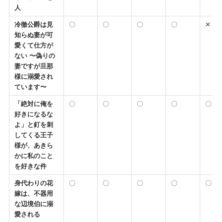
人
冷徹公爵は見
〇
〇
〇
〇
✕
知らぬ妻が可
愛くて仕方が
ない 〜偽りの
妻ですが旦那
様に溺愛され
ています〜
「絶対に俺を
〇
〇
〇
〇
〇
好きになるな
よ」と釘を刺
してくる王子
様が、あきら
かに私のこと
を好きな件
身代わりの花
〇
〇
〇
〇
〇
嫁は、不器用
な辺境伯に溺
愛される