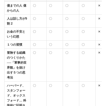
億までの人 億
〇
〇
〇
〇
✕
からの人
人は話し方が9
〇
〇
〇
〇
✕
割 2
お金の不安と
〇
〇
〇
〇
✕
いう幻想
１つの習慣
〇
〇
〇
〇
✕
冒険する組織
〇
〇
〇
〇
✕
のつくりかた
──「軍事的世
界観」を抜け
出す５つの思
考法
ハーバード、
〇
〇
〇
〇
✕
スタンフォー
ド、オックス
フォード… 科
学的に証明さ