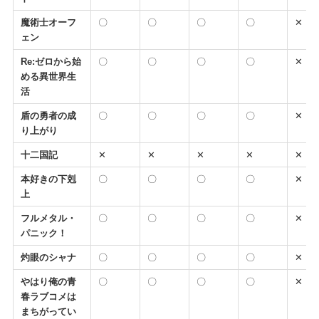
魔術士オーフ
〇
〇
〇
〇
✕
ェン
Re:ゼロから始
〇
〇
〇
〇
✕
める異世界生
活
盾の勇者の成
〇
〇
〇
〇
✕
り上がり
十二国記
✕
✕
✕
✕
✕
本好きの下剋
〇
〇
〇
〇
✕
上
フルメタル・
〇
〇
〇
〇
✕
パニック！
灼眼のシャナ
〇
〇
〇
〇
✕
やはり俺の青
〇
〇
〇
〇
✕
春ラブコメは
まちがってい