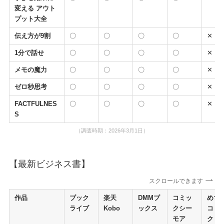
変える アウト
プット大全
伝え方が9割
〇
〇
〇
〇
✕
1分で話せ
〇
〇
〇
〇
✕
メモの魔力
〇
〇
〇
〇
✕
ゼロ秒思考
〇
〇
〇
〇
✕
FACTFULNES
〇
〇
〇
〇
✕
S
（調査時期：2026年3月1日）
【最新ビジネス書】
スクロールできます
作品
ブック
楽天
DMMブ
コミッ
めち
ライブ
Kobo
ックス
クシー
コミ
モア
ク