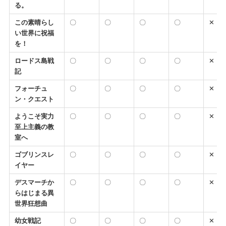
る。
この素晴らし
〇
〇
〇
〇
✕
い世界に祝福
を！
ロードス島戦
〇
〇
〇
〇
✕
記
フォーチュ
〇
〇
〇
〇
✕
ン・クエスト
ようこそ実力
〇
〇
〇
〇
✕
至上主義の教
室へ
ゴブリンスレ
〇
〇
〇
〇
✕
イヤー
デスマーチか
〇
〇
〇
〇
✕
らはじまる異
世界狂想曲
幼女戦記
〇
〇
〇
〇
✕