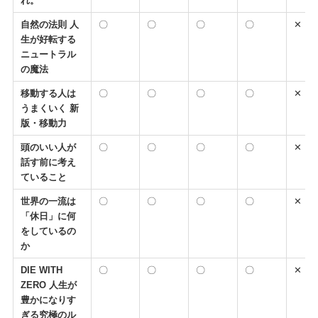
れ。
自然の法則 人
〇
〇
〇
〇
✕
生が好転する
ニュートラル
の魔法
移動する人は
〇
〇
〇
〇
✕
うまくいく 新
版・移動力
頭のいい人が
〇
〇
〇
〇
✕
話す前に考え
ていること
世界の一流は
〇
〇
〇
〇
✕
「休日」に何
をしているの
か
DIE WITH
〇
〇
〇
〇
✕
ZERO 人生が
豊かになりす
ぎる究極のル