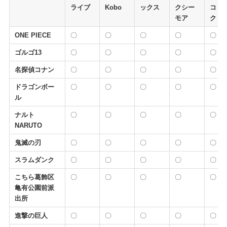
ライブ
Kobo
ックス
クシー
コミ
モア
ク
ONE PIECE
〇
〇
〇
〇
〇
ゴルゴ13
〇
〇
〇
〇
〇
名探偵コナン
〇
〇
〇
〇
〇
ドラゴンボー
〇
〇
〇
〇
〇
ル
ナルト
〇
〇
〇
〇
〇
NARUTO
鬼滅の刃
〇
〇
〇
〇
〇
スラムダンク
〇
〇
〇
〇
〇
こちら葛飾区
〇
〇
〇
〇
〇
亀有公園前派
出所
進撃の巨人
〇
〇
〇
〇
〇