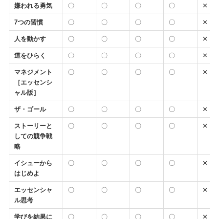
嫌われる勇気
〇
〇
〇
〇
✕
7つの習慣
〇
〇
〇
〇
✕
人を動かす
〇
〇
〇
〇
✕
道をひらく
〇
〇
〇
〇
✕
マネジメント
〇
〇
〇
〇
✕
［エッセンシ
ャル版］
ザ・ゴール
〇
〇
〇
〇
✕
ストーリーと
〇
〇
〇
〇
✕
しての競争戦
略
イシューから
〇
〇
〇
〇
✕
はじめよ
エッセンシャ
〇
〇
〇
〇
✕
ル思考
学びを結果に
〇
〇
〇
〇
✕