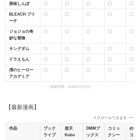
美味しんぼ
〇
〇
〇
〇
〇
BLEACH ブリ
〇
〇
〇
〇
〇
ーチ
ジョジョの奇
〇
〇
〇
〇
〇
妙な冒険
キングダム
〇
〇
〇
〇
〇
ドラえもん
〇
〇
〇
〇
〇
僕のヒーロー
〇
〇
〇
〇
〇
アカデミア
（調査時期：2026年3月1日）
【最新漫画】
スクロールできます
作品
ブック
楽天
DMMブ
コミッ
めち
ライブ
Kobo
ックス
クシー
コミ