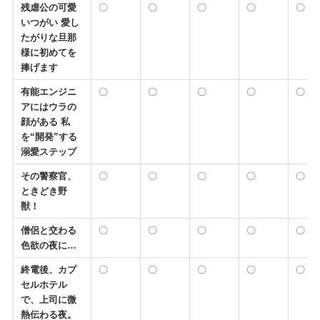
残虐公の可愛
〇
〇
〇
〇
〇
いつがい 愛し
たがりな旦那
様に初めてを
捧げます
有能エンジニ
〇
〇
〇
〇
〇
アにはウラの
顔がある 私
を“開発”する
溺愛ステップ
その警察官、
〇
〇
〇
〇
〇
ときどき野
獣！
僧侶と交わる
〇
〇
〇
〇
〇
色欲の夜に…
終電後、カプ
〇
〇
〇
〇
〇
セルホテル
で、上司に微
熱伝わる夜。