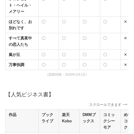
ト・ヘイル・
メアリー
ほどなく、お
〇
〇
〇
〇
✕
別れです
すべて真夜中
〇
〇
〇
〇
✕
の恋人たち
嵐が丘
〇
〇
〇
〇
✕
万事快調
〇
〇
〇
〇
✕
（調査時期：2026年3月1日）
【人気ビジネス書】
スクロールできます
作品
ブック
楽天
DMMブ
コミッ
めち
ライブ
Kobo
ックス
クシー
コミ
モア
ク