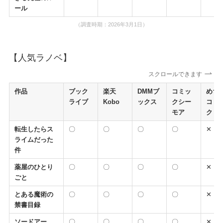
ール
（調査時期：2026年3月1日）
【人気ラノベ】
スクロールできます
作品
ブック
楽天
DMMブ
コミッ
めち
ライブ
Kobo
ックス
クシー
コミ
モア
ク
転生したらス
〇
〇
〇
〇
✕
ライムだった
件
薬屋のひとり
〇
〇
〇
〇
✕
ごと
とある魔術の
〇
〇
〇
〇
✕
禁書目録
ソードアー
〇
〇
〇
〇
✕