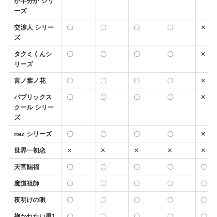
か半分か シリ
ーズ
交渉人 シリー
〇
〇
〇
〇
✕
ズ
タクミくんシ
〇
〇
〇
〇
✕
リーズ
言ノ葉ノ花
〇
〇
〇
〇
✕
パブリックス
〇
〇
〇
〇
✕
クール シリー
ズ
nez シリーズ
〇
〇
〇
〇
✕
世界一初恋
✕
✕
✕
✕
✕
天官賜福
〇
〇
〇
〇
〇
魔道祖師
〇
〇
〇
〇
〇
夜明けの唄
〇
〇
〇
〇
〇
抱かれたい男1
〇
〇
〇
〇
〇