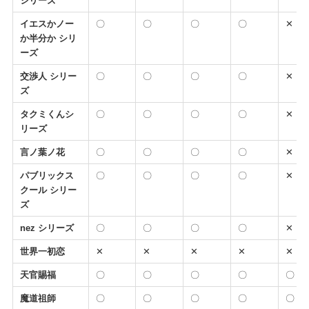
シリーズ
イエスかノー
〇
〇
〇
〇
✕
か半分か シリ
ーズ
交渉人 シリー
〇
〇
〇
〇
✕
ズ
タクミくんシ
〇
〇
〇
〇
✕
リーズ
言ノ葉ノ花
〇
〇
〇
〇
✕
パブリックス
〇
〇
〇
〇
✕
クール シリー
ズ
nez シリーズ
〇
〇
〇
〇
✕
世界一初恋
✕
✕
✕
✕
✕
天官賜福
〇
〇
〇
〇
〇
魔道祖師
〇
〇
〇
〇
〇