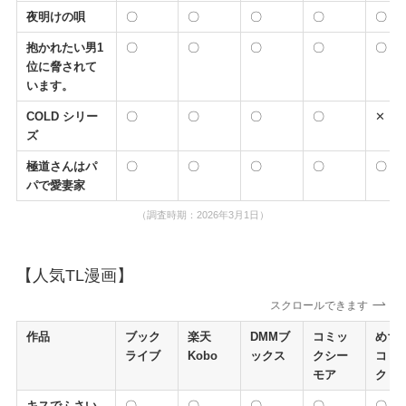
夜明けの唄
〇
〇
〇
〇
〇
抱かれたい男1
〇
〇
〇
〇
〇
位に脅されて
います。
COLD シリー
〇
〇
〇
〇
✕
ズ
極道さんはパ
〇
〇
〇
〇
〇
パで愛妻家
（調査時期：2026年3月1日）
【人気TL漫画】
スクロールできます
作品
ブック
楽天
DMMブ
コミッ
めち
ライブ
Kobo
ックス
クシー
コミ
モア
ク
キスでふさい
〇
〇
〇
〇
〇