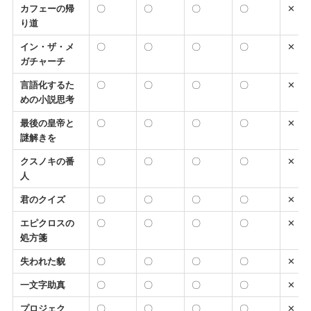
カフェーの帰
〇
〇
〇
〇
✕
り道
イン・ザ・メ
〇
〇
〇
〇
✕
ガチャーチ
言語化するた
〇
〇
〇
〇
✕
めの小説思考
最後の皇帝と
〇
〇
〇
〇
✕
謎解きを
クスノキの番
〇
〇
〇
〇
✕
人
君のクイズ
〇
〇
〇
〇
✕
エピクロスの
〇
〇
〇
〇
✕
処方箋
失われた貌
〇
〇
〇
〇
✕
一文字助真
〇
〇
〇
〇
✕
プロジェク
〇
〇
〇
〇
✕