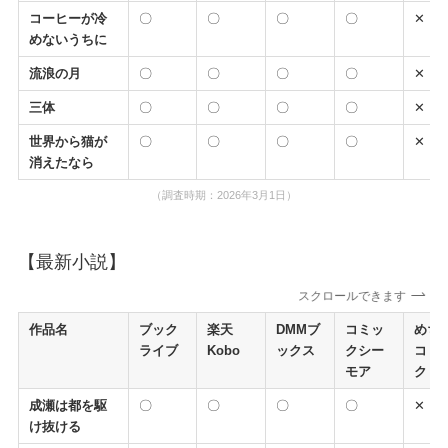
コーヒーが冷
〇
〇
〇
〇
✕
めないうちに
流浪の月
〇
〇
〇
〇
✕
三体
〇
〇
〇
〇
✕
世界から猫が
〇
〇
〇
〇
✕
消えたなら
（調査時期：2026年3月1日）
【最新小説】
スクロールできます
作品名
ブック
楽天
DMMブ
コミッ
めち
ライブ
Kobo
ックス
クシー
コミ
モア
ク
成瀬は都を駆
〇
〇
〇
〇
✕
け抜ける