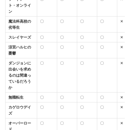
ト・オンライ
ン
魔法科高校の
〇
〇
〇
〇
✕
劣等生
スレイヤーズ
〇
〇
〇
〇
✕
涼宮ハルヒの
〇
〇
〇
〇
✕
憂鬱
ダンジョンに
〇
〇
〇
〇
✕
出会いを求め
るのは間違っ
ているだろう
か
無職転生
〇
〇
〇
〇
✕
カゲロウデイ
〇
〇
〇
〇
✕
ズ
オーバーロー
〇
〇
〇
〇
✕
ド