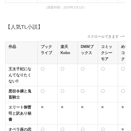
（調査時期：2026年3月1日）
【人気TL小説】
スクロールできます
作品
ブック
楽天
DMMブ
コミッ
めち
ライブ
Kobo
ックス
クシー
コミ
モア
ク
王太子妃にな
〇
〇
〇
〇
〇
んてなりたく
ない!!
悪役令嬢と鬼
〇
〇
〇
〇
〇
畜騎士
エリート御曹
✕
✕
✕
✕
✕
司と訳あり秘
書
オペラ座の恋
〇
〇
〇
〇
✕