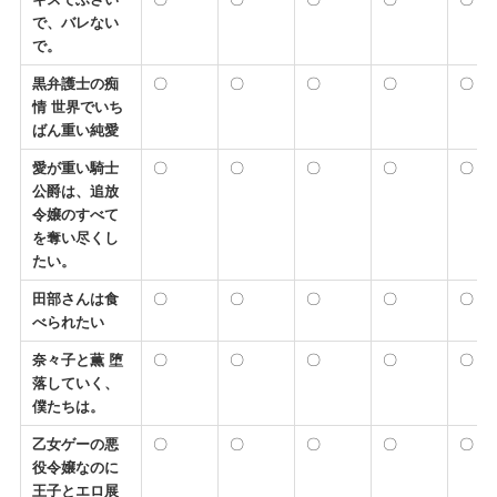
で、バレない
で。
黒弁護士の痴
〇
〇
〇
〇
〇
情 世界でいち
ばん重い純愛
愛が重い騎士
〇
〇
〇
〇
〇
公爵は、追放
令嬢のすべて
を奪い尽くし
たい。
田部さんは食
〇
〇
〇
〇
〇
べられたい
奈々子と薫 堕
〇
〇
〇
〇
〇
落していく、
僕たちは。
乙女ゲーの悪
〇
〇
〇
〇
〇
役令嬢なのに
王子とエロ展