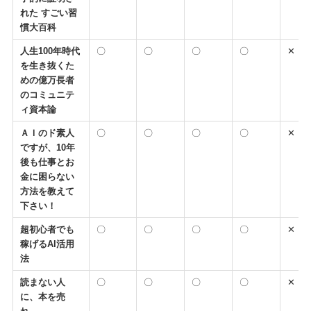
れた すごい習
慣大百科
人生100年時代
〇
〇
〇
〇
✕
を生き抜くた
めの億万長者
のコミュニテ
ィ資本論
ＡＩのド素人
〇
〇
〇
〇
✕
ですが、10年
後も仕事とお
金に困らない
方法を教えて
下さい！
超初心者でも
〇
〇
〇
〇
✕
稼げるAI活用
法
読まない人
〇
〇
〇
〇
✕
に、本を売