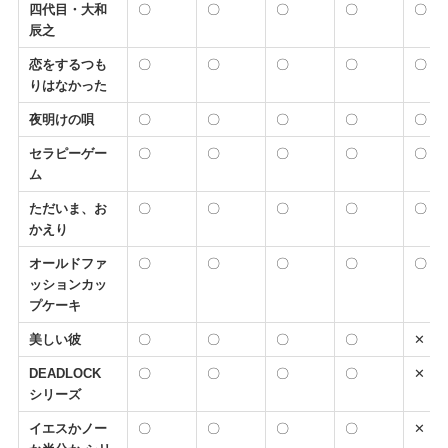
四代目・大和
〇
〇
〇
〇
〇
辰之
恋をするつも
〇
〇
〇
〇
〇
りはなかった
夜明けの唄
〇
〇
〇
〇
〇
セラピーゲー
〇
〇
〇
〇
〇
ム
ただいま、お
〇
〇
〇
〇
〇
かえり
オールドファ
〇
〇
〇
〇
〇
ッションカッ
プケーキ
美しい彼
〇
〇
〇
〇
✕
DEADLOCK
〇
〇
〇
〇
✕
シリーズ
イエスかノー
〇
〇
〇
〇
✕