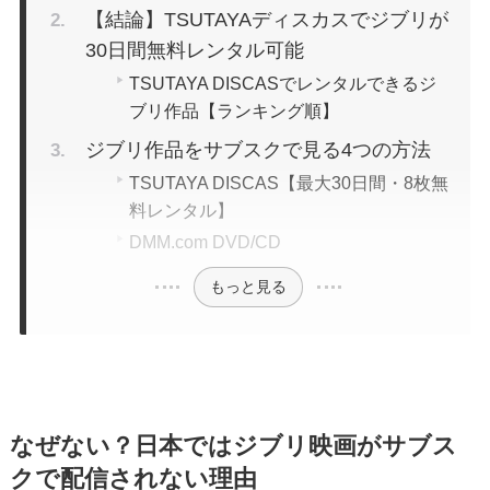
【結論】TSUTAYAディスカスでジブリが
30日間無料レンタル可能
TSUTAYA DISCASでレンタルできるジ
ブリ作品【ランキング順】
ジブリ作品をサブスクで見る4つの方法
TSUTAYA DISCAS【最大30日間・8枚無
料レンタル】
DMM.com DVD/CD
もっと見る
なぜない？日本ではジブリ映画がサブス
クで配信されない理由