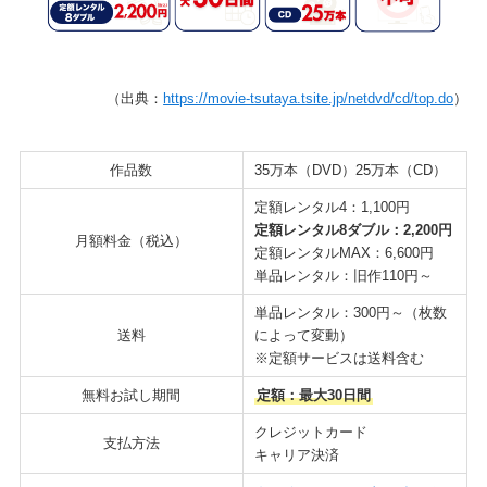
（出典：
https://movie-tsutaya.tsite.jp/netdvd/cd/top.do
）
作品数
35万本（DVD）25万本（CD）
定額レンタル4：1,100円
定額レンタル8ダブル：2,200円
月額料金（税込）
定額レンタルMAX：6,600円
単品レンタル：旧作110円～
単品レンタル：300円～（枚数
送料
によって変動）
※定額サービスは送料含む
無料お試し期間
定額：最大30日間
クレジットカード
支払方法
キャリア決済