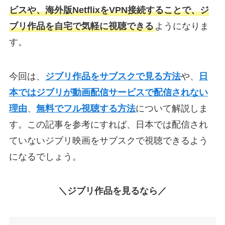
ビスや、海外版NetflixをVPN接続することで、ジ
ブリ作品を自宅で気軽に視聴できる
ようになりま
す。
今回は、
ジブリ作品をサブスクで見る方法
や、
日
本ではジブリが動画配信サービスで配信されない
理由
、
無料でフル視聴する方法
について解説しま
す。この記事を参考にすれば、日本では配信され
ていないジブリ映画をサブスクで視聴できるよう
になるでしょう。
＼ジブリ作品を見るなら／