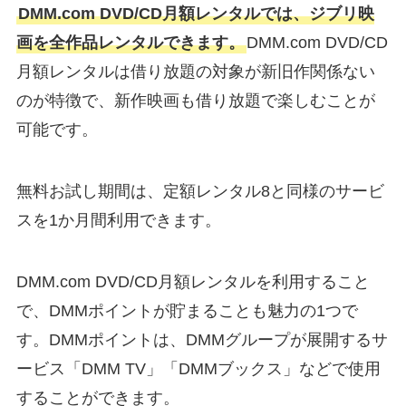
DMM.com DVD/CD月額レンタルでは、ジブリ映
画を全作品レンタルできます。
DMM.com DVD/CD
月額レンタルは借り放題の対象が新旧作関係ない
のが特徴で、新作映画も借り放題で楽しむことが
可能です。
無料お試し期間は、定額レンタル8と同様のサービ
スを1か月間利用できます。
DMM.com DVD/CD月額レンタルを利用すること
で、DMMポイントが貯まることも魅力の1つで
す。DMMポイントは、DMMグループが展開するサ
ービス「DMM TV」「DMMブックス」などで使用
することができます。