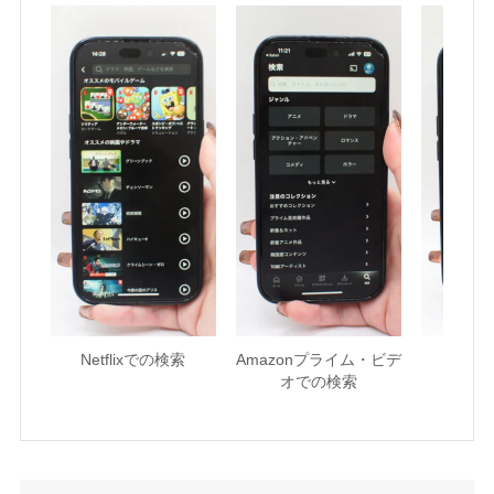
Netflixでの検索
Amazonプライム・ビデ
U-NE
オでの検索