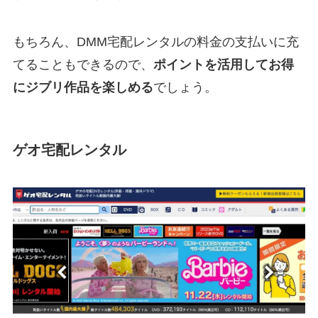
もちろん、DMM宅配レンタルの料金の支払いに充
てることもできるので、
ポイントを活用してお得
にジブリ作品を楽しめる
でしょう。
ゲオ宅配レンタル