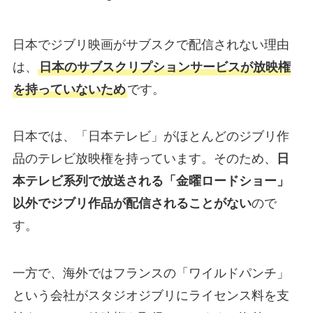
日本でジブリ映画がサブスクで配信されない理由
は、
日本のサブスクリプションサービスが放映権
を持っていないため
です。
日本では、「日本テレビ」がほとんどのジブリ作
品のテレビ放映権を持っています。そのため、
日
本テレビ系列で放送される「金曜ロードショー」
以外でジブリ作品が配信されることがない
ので
す。
一方で、海外ではフランスの「ワイルドパンチ」
という会社がスタジオジブリにライセンス料を支