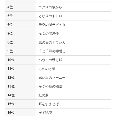
4位
コクリコ坂から
5位
となりのトトロ
6位
天空の城ラピュタ
7位
魔女の宅急便
8位
風の谷のナウシカ
9位
千と千尋の神隠し
10位
ハウルの動く城
11位
もののけ姫
12位
思い出のマーニー
13位
かぐや姫の物語
14位
紅の豚
15位
耳をすませば
16位
ゲド戦記