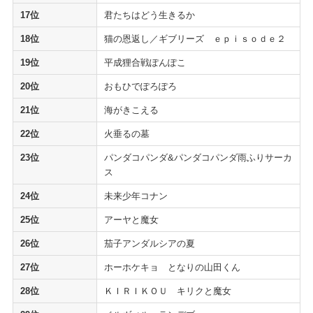
17位
君たちはどう生きるか
18位
猫の恩返し／ギブリーズ ｅｐｉｓｏｄｅ２
19位
平成狸合戦ぽんぽこ
20位
おもひでぽろぽろ
21位
海がきこえる
22位
火垂るの墓
23位
パンダコパンダ&パンダコパンダ雨ふりサーカ
ス
24位
未来少年コナン
25位
アーヤと魔女
26位
茄子アンダルシアの夏
27位
ホーホケキョ となりの山田くん
28位
ＫＩＲＩＫＯＵ キリクと魔女