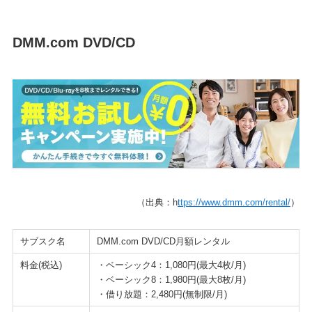
DMM.com DVD/CD
（出典：h
ttps://www.dmm.com/rental/
）
サブスク名
DMM.com DVD/CD月額レンタル
料金(税込)
・ベーシック4：1,080円(最大4枚/月)
・ベーシック8：1,980円(最大8枚/月)
・借り放題：2,480円(無制限/月)