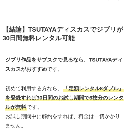
【結論】TSUTAYAディスカスでジブリが
30日間無料レンタル可能
ジブリ作品をサブスクで見るなら、TSUTAYAディ
スカスがおすすめ
です。
初めて利用する方なら、
「定額レンタル8ダブル」
を登録すれば30日間のお試し期間で8枚分のレンタ
ルが無料
です。
お試し期間中に解約をすれば、料金は一切かかり
ません。