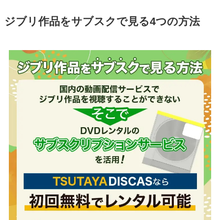
ジブリ作品をサブスクで見る4つの方法