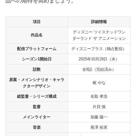
品への期待を高めましょう。
項目
詳細情報
ディズニー ツイステッドワン
作品名
ダーランド ザ アニメーション
配信プラットフォーム
ディズニープラス（独占配信）
シーズン1開始日
2025年10月29日（水）
話数
全8話（完結済み）
原案・メインシナリオ・キャラ
枢 やな
クターデザイン
総監督・シリーズ構成
名取 孝浩
監督
片貝 慎
メインライター
加藤 陽一
音楽
尾澤 拓実