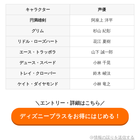
キャラクター
声優
円満雄剣
阿座上 洋平
グリム
杉山 紀彰
リドル・ローズハート
花江 夏樹
エース・トラッポラ
山下 誠一郎
デュース・スペード
小林 千晃
トレイ・クローバー
鈴木 崚汰
ケイト・ダイヤモンド
小林 竜之
＼エントリー・詳細はこちら／
ディズニープラスをお得にはじめる！
情報の誤りを送信する