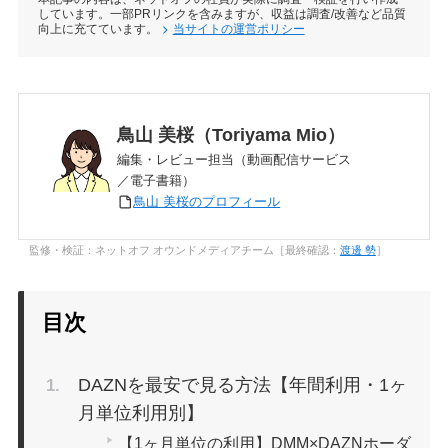
しています。一部PRリンクを含みますが、収益は調査/改善など品質
向上に充てています。
当サイトの運営ポリシー
鳥山 美桜（Toriyama Mio）
編集・レビュー担当（動画配信サービス
／電子書籍）
鳥山 美桜のプロフィール
監修・検証：ネットオフ オウンドメディアチーム［最終確認：
渡邊 勢
］
目次
DAZNを最安で見る方法【年間利用・1ヶ
月単位利用別】
【1ヶ月単位の利用】DMM×DAZNホーダ