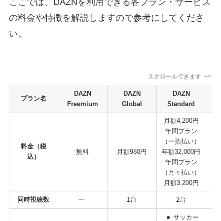
ここでは、DAZNを利用できる各プラン・サービス
の料金や特徴を解説しますので参考にしてくださ
い。
スクロールできます
DAZN
DAZN
DAZN
プラン名
Freemium
Global
Standard
B
月額4,200円
年間プラン
（一括払い）
年
料金（税
無料
月額980円
年額32,000円
（
込）
年間プラン
月
（月々払い）
月額3,200円
同時視聴数
1台
2台
サッカー