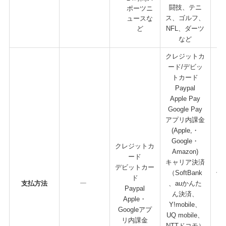
闘技、テニ
ポーツニ
ス、ゴルフ、
ュースな
ど
NFL、ダーツ
など
クレジットカ
ード/デビッ
トカード
Paypal
Apple Pay
Google Pay
アプリ内課金
(Apple,・
Google・
クレジットカ
Amazon)​
ード
キャリア決済
ク
デビットカー
（SoftBank
デ
ド
支払方法
、auかんた
Paypal
ん決済、
Apple・
Y!mobile、
Go
Googleアプ
UQ mobile、
リ内課金
NTTドコモ）