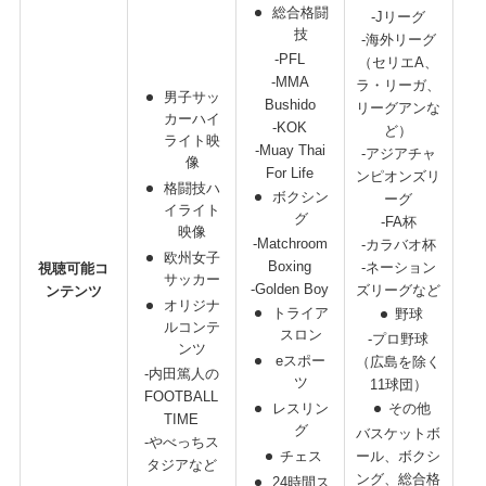
総合格闘
-Jリーグ
技
-海外リーグ
-PFL
（セリエA、
-MMA
ラ・リーガ、
男子サッ
Bushido
リーグアンな
カーハイ
-KOK
ど）
ライト映
-Muay Thai
-アジアチャ
像
For Life
ンピオンズリ
格闘技ハ
ボクシン
ーグ
イライト
グ
-FA杯
映像
-Matchroom
-カラバオ杯
欧州女子
Boxing
-ネーション
視聴可能コ
サッカー
-Golden Boy
ズリーグなど
ンテンツ
（
オリジナ
トライア
野球
ルコンテ
スロン
-プロ野球
ンツ
eスポー
（広島を除く
-内田篤人の
ツ
11球団）
FOOTBALL
レスリン
その他
TIME
グ
バスケットボ
-やべっちス
チェス
ール、ボクシ
タジアなど
ング、総合格
24時間ス